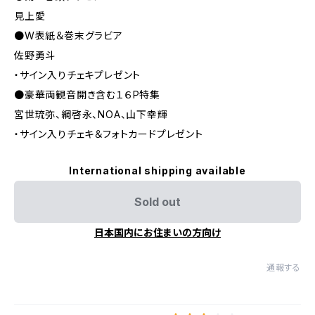
見上愛
●W表紙＆巻末グラビア
佐野勇斗
・サイン入りチェキプレゼント
●豪華両観音開き含む１６P特集
宮世琉弥、綱啓永、NOA、山下幸輝
・サイン入りチェキ＆フォトカードプレゼント
International shipping available
Sold out
日本国内にお住まいの方向け
通報する