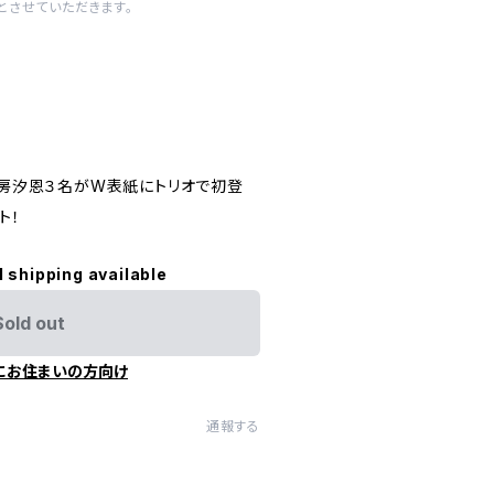
とさせていただきます。
鶴房汐恩３名がW表紙にトリオで初登
ト！
l shipping available
Sold out
にお住まいの方向け
通報する