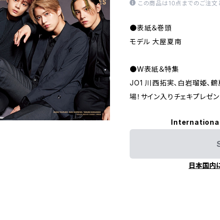
この商品は10点までのご注文
●表紙＆巻頭
モデル 大屋夏南
●W表紙＆特集
JO1 川西拓実、白岩瑠姫、
場！サイン入りチェキプレゼン
Internationa
日本国内